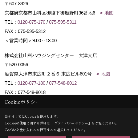
〒607-8426
京都府京都市山科区御陵下御廟野町36番地6
地図
TEL：
0120-075-170
/
075-595-5311
FAX：075-595-5312
＜営業時間＞9:00～18:00
株式会社山科ハウジングセンター 大津支店
〒520-0056
滋賀県大津市末広町２番６ 末広ビル601号
地図
TEL：
0120-077-180
/
077-548-8012
FAX：077-548-8018
Cookieポリシー
Copyright (c) Yamashina Housing center. All Rights Reserved.
当サイトではCookieを使用します。
Cookieの使用に関する詳細は 「
プライバシーポリシー
」をご覧ください。
Produced by
ゴデスクリエイト
Cookieを受け入れるか拒否するか選択してください。