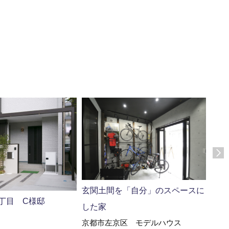
西陣
れる
玄関土間を「自分」のスペースに
丁目 C様邸
京都
した家
京都市左京区 モデルハウス