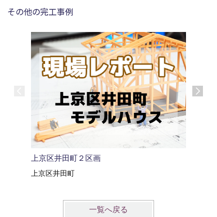
その他の完工事例
風を感じ
上京区井田町２区画
京都市
上京区井田町
一覧へ戻る