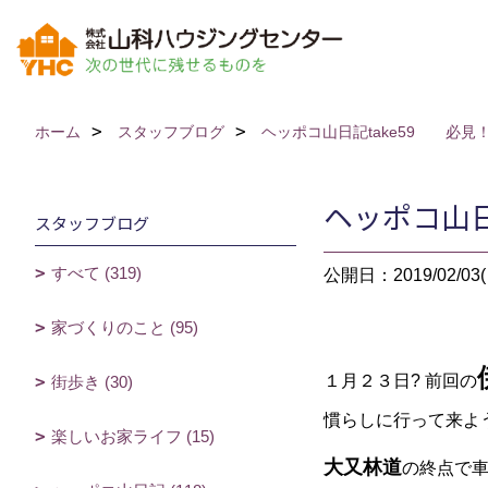
ホーム
スタッフブログ
ヘッポコ山日記take59 必
ヘッポコ山
スタッフブログ
すべて (319)
公開日：2019/02/03(
家づくりのこと (95)
１月２３日? 前回の
街歩き (30)
慣らしに行って来よ
楽しいお家ライフ (15)
大又林道
の終点で車を