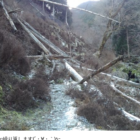
繰り返します(´・∀・｀)ﾍｰ