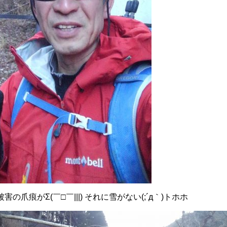
の爪痕がΣ(￣□￣|||) それに雪がない(;´д｀)トホホ