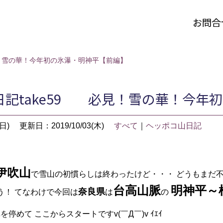
お問合
見！雪の華！今年初の氷瀑・明神平【前編】
日記take59 必見！雪の華！今年
日)
更新日：2019/10/03(木)
すべて
｜
ヘッポコ山日記
伊吹山
で雪山の初慣らしは終わったけど・・・ どうもまだ不安が残り
台高山脈
明神平～
奈良県
う！ てなわけで今回は
は
の
停めて ここからスタートですv(￣Д￣)v ｲｴｲ