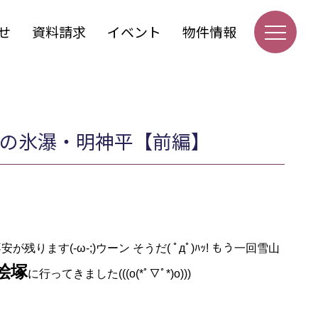
せ
資料請求
イベント
物件情報
初の氷瀑・明神平【前編】
ます(-ω-;)ウーン そうだ( ﾟдﾟ)ﾊｯ! もう一回雪山
桧塚
に行ってきました(((o(*ﾟ▽ﾟ*)o)))