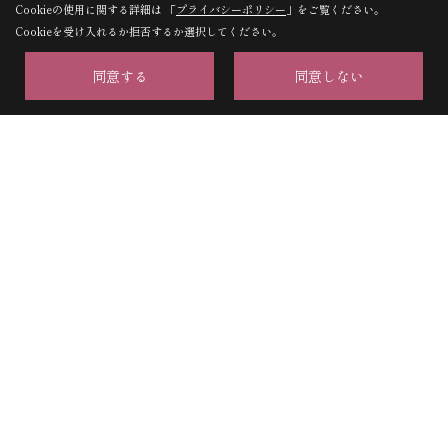
株式会社山科ハウジングセンター 京都本店
Cookieの使用に関する詳細は 「
プライバシーポリシー
」をご覧ください。
Cookieを受け入れるか拒否するか選択してください。
〒607-8426
京都府京都市山科区御陵下御廟野町36番地6
地図
同意する
同意しない
TEL：
0120-075-170
/
075-595-5311
FAX：075-595-5312
＜営業時間＞9:00～18:00
株式会社山科ハウジングセンター 大津支店
〒520-0056
滋賀県大津市末広町２番６ 末広ビル601号
地図
TEL：
0120-077-180
/
077-548-8012
FAX：077-548-8018
Copyright (c) Yamashina Housing center. All Rights Reserved.
Produced by
ゴデスクリエイト