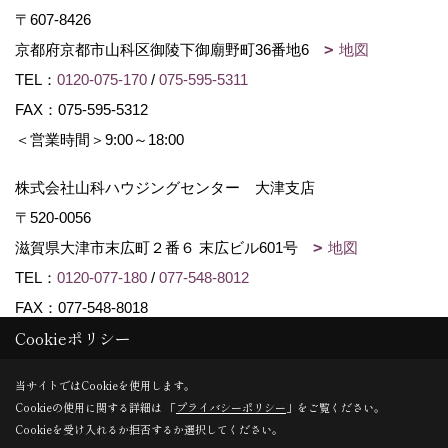
〒607-8426
京都府京都市山科区御陵下御廟野町36番地6
地図
TEL：
0120-075-170
/
075-595-5311
FAX：075-595-5312
＜営業時間＞9:00～18:00
株式会社山科ハウジングセンター 大津支店
〒520-0056
滋賀県大津市末広町２番６ 末広ビル601号
地図
TEL：
0120-077-180
/
077-548-8012
FAX：077-548-8018
Cookieポリシー
Copyright (c) Yamashina Housing center. All Rights Reserved.
当サイトではCookieを使用します。
Cookieの使用に関する詳細は 「
プライバシーポリシー
」をご覧ください。
Produced by
ゴデスクリエイト
Cookieを受け入れるか拒否するか選択してください。