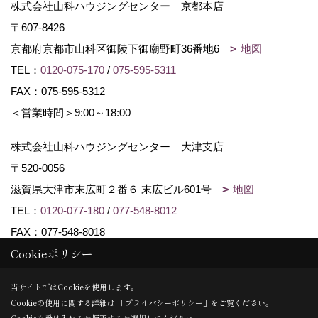
株式会社山科ハウジングセンター 京都本店
〒607-8426
京都府京都市山科区御陵下御廟野町36番地6
地図
TEL：
0120-075-170
/
075-595-5311
FAX：075-595-5312
＜営業時間＞9:00～18:00
株式会社山科ハウジングセンター 大津支店
〒520-0056
滋賀県大津市末広町２番６ 末広ビル601号
地図
TEL：
0120-077-180
/
077-548-8012
FAX：077-548-8018
Cookieポリシー
Copyright (c) Yamashina Housing center. All Rights Reserved.
当サイトではCookieを使用します。
Cookieの使用に関する詳細は 「
プライバシーポリシー
」をご覧ください。
Produced by
ゴデスクリエイト