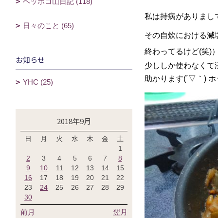
ヘッポコ山日記 (118)
私は持病がありまし
日々のこと (65)
その自炊における減
終わってるけど(笑)
お知らせ
少ししか使わなくて済
助かります(´▽｀) ホ
YHC (25)
2018年9月
日
月
火
水
木
金
土
1
2
3
4
5
6
7
8
9
10
11
12
13
14
15
16
17
18
19
20
21
22
23
24
25
26
27
28
29
30
前月
翌月