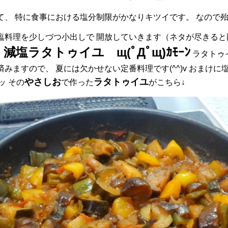
て、 特に食事における塩分制限がかなりキツイです。 なので
塩料理を少しづつ小出しで 開放していきます（ネタが尽きると
減塩ラタトゥイユ щ(ﾟДﾟщ)ｶﾓｰﾝ
）
ラタトゥ
みますので、 夏には欠かせない定番料理です(^^)v おまけに
やさしお
ラタトゥイユ
ッ その
で作った
がこちら↓