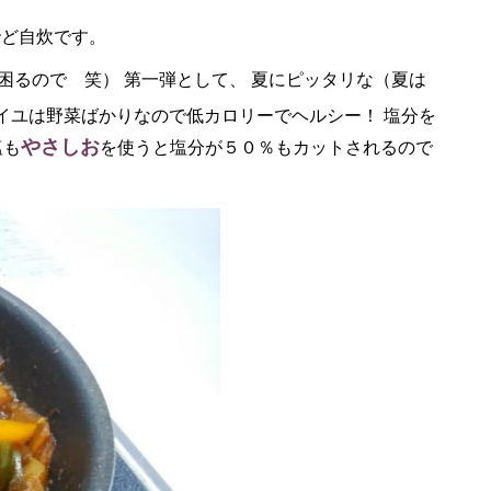
殆ど自炊です。
困るので 笑） 第一弾として、 夏にピッタリな（夏は
イユは野菜ばかりなので低カロリーでヘルシー！ 塩分を
やさしお
塩も
を使うと塩分が５０％もカットされるので