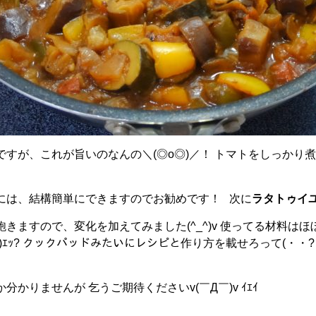
ですが、これが旨いのなんの＼(◎o◎)／！ トマトをしっかり
には、結構簡単にできますのでお勧めです！ 次に
ラタトゥイ
きますので、変化を加えてみました(^_^)v 使ってる材料は
｀･)ｴｯ? クックパッドみたいにレシピと作り方を載せろって(
分かりませんが 乞うご期待くださいv(￣Д￣)v ｲｴｲ