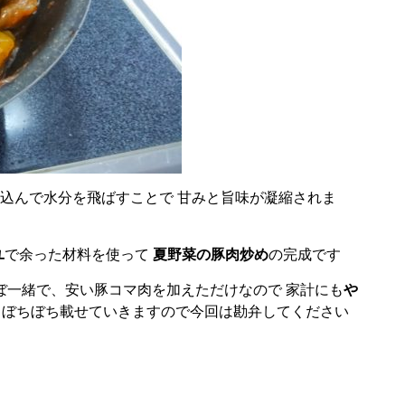
煮込んで水分を飛ばすことで 甘みと旨味が凝縮されま
ユ
で余った材料を使って
夏野菜の豚肉炒め
の完成です
ほぼ一緒で、安い豚コマ肉を加えただけなので 家計にも
や
・・? ぼちぼち載せていきますので今回は勘弁してください