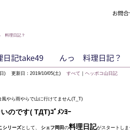
お問合
っ 料理日記？
日記take49 んっ 料理日記？
日)
更新日：2019/10/05(土)
すべて
｜
ヘッポコ山日記
台風やら雨やらで山に行けてません(T_T)
のです( TДT)ｺﾞﾒﾝﾖｰ
料理日記
こシリーズ
として、
シェフ岡田
の
がスタートしまーす