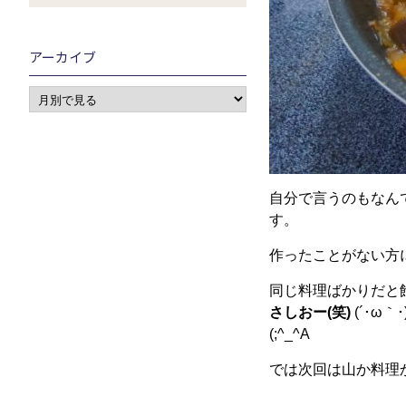
アーカイブ
自分で言うのもなん
す。
作ったことがない方
同じ料理ばかりだと飽
さしおー(笑)
(´･ω
(;^_^A
では次回は山か料理か