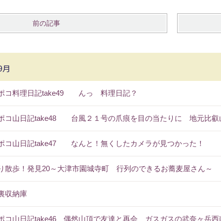
前の記事
9月
ポコ料理日記take49 んっ 料理日記？
ポコ山日記take48 台風２１号の爪痕を目の当たりに 地元比
ポコ山日記take47 なんと！無くしたカメラが見つかった！
り散歩！発見20～大津市園城寺町 行列のできるお蕎麦屋さん～
裏収納庫
ポコ山日記take46 偶然山頂で友達と再会 ガスガスの武奈ヶ岳