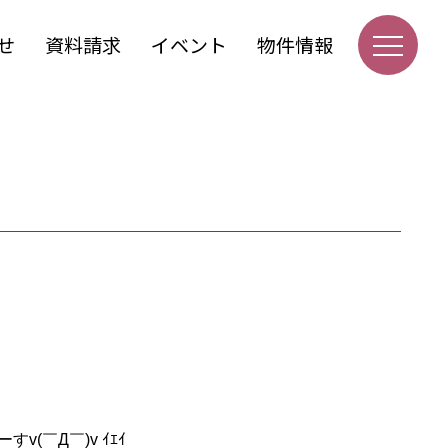
せ
資料請求
イベント
物件情報
v(￣Д￣)v ｲｴｲ