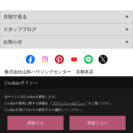
株式会社山科ハウジングセンター 京都本店
〒607-8426
Cookieポリシー
京都府京都市山科区御陵下御廟野町36番地6
地図
当サイトではCookieを使用します。
TEL：
0120-075-170
/
075-595-5311
Cookieの使用に関する詳細は 「
プライバシーポリシー
」をご覧ください。
FAX：075-595-5312
Cookieを受け入れるか拒否するか選択してください。
＜営業時間＞9:00～18:00
同意する
同意しない
株式会社山科ハウジングセンター 大津支店