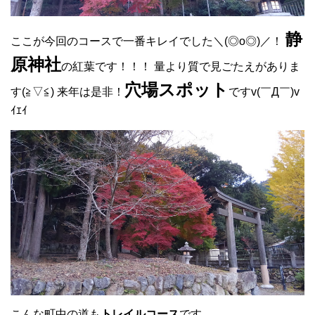
静
ここが今回のコースで一番キレイでした＼(◎o◎)／！
原神社
の紅葉です！！！ 量より質で見ごたえがありま
穴場スポット
す(≧▽≦) 来年は是非！
ですv(￣Д￣)v
ｲｴｲ
こんな町中の道も
トレイルコース
です。