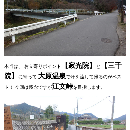
【寂光院】
【三千
本当は、 お立寄りポイント
と
院】
大原温泉
に寄って
で汗を流して帰るのがベス
江文峠
ト！ 今回は残念ですが
を目指します。