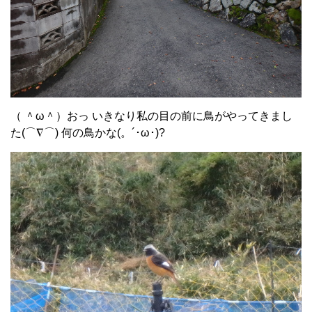
（ ＾ω＾）おっ いきなり私の目の前に鳥がやってきまし
た(⌒∇⌒) 何の鳥かな(。´･ω･)?