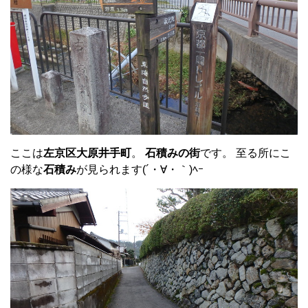
ここは
左京区大原井手町
。
石積みの街
です。 至る所にこ
の様な
石積み
が見られます(´・∀・｀)ﾍｰ