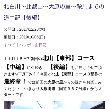
北白川～比叡山～大原の里～鞍馬までの
道中記【後編】
公開日：2017/12/28(木)
更新日：2019/10/06(日)
すべて
｜
ヘッポコ山日記
北山【東部】コース
１１月１５日? 前回の
【中編】
【後編】
に引続き、
をお届けさせて頂
きますv(￣Д￣)v ｲｴｲ 今回が
北山【東部】コース
３部作
の
最終章！
では前回の
大原の里
からの続きをお楽しみ
ください。 いきなり
大原街道
（国道３６７号線）からス
タートです。