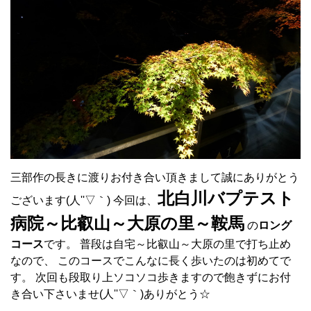
三部作の長きに渡りお付き合い頂きまして誠にありがとう
北白川バプテスト
ございます(人''▽｀) 今回は、
病院～比叡山～大原の里～鞍馬
の
ロング
コース
です。 普段は自宅～比叡山～大原の里で打ち止め
なので、 このコースでこんなに長く歩いたのは初めてで
す。 次回も段取り上ソコソコ歩きますので飽きずにお付
き合い下さいませ(人''▽｀)ありがとう☆