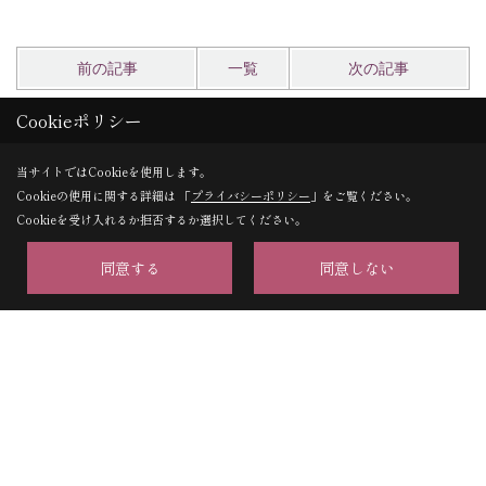
前の記事
一覧
次の記事
Cookieポリシー
記事一覧｜2017年12月
当サイトではCookieを使用します。
Cookieの使用に関する詳細は 「
プライバシーポリシー
」をご覧ください。
Cookieを受け入れるか拒否するか選択してください。
17/12/28
ヘッポコ山日記take27 京都一周トレイル
第２弾！！ 北山【東部】コース 北白川～比叡山～大
同意する
同意しない
原の里～鞍馬までの道中記【後編】
17/12/23
ヘッポコ山日記take27 京都一周トレイル
第２弾！！ 北山【東部】コース 北白川～比叡山～大
原の里～鞍馬までの道中記【中編】
17/12/16
ヘッポコ山日記take27 京都一周トレイル