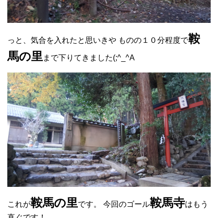
鞍
っと、気合を入れたと思いきや ものの１０分程度で
馬の里
まで下りてきました(;^_^A
鞍馬の里
鞍馬寺
これが
です。 今回のゴール
はもう
直ぐです！