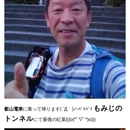
もみじの
叡山電車
に乗って帰ります( ´Д｀)ﾉ~ﾊﾞｲﾊﾞｲ
トンネル
にて最後の紅葉(((o(*ﾟ▽ﾟ*)o)))