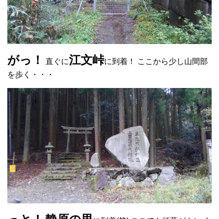
がっ！
江文峠
直ぐに
に到着！ ここから少し山間部
を歩く・・・