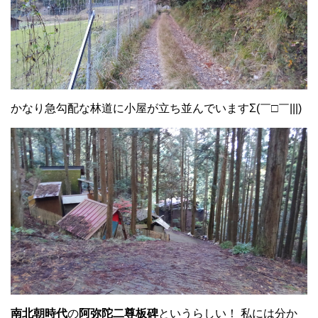
かなり急勾配な林道に小屋が立ち並んでいますΣ(￣□￣|||)
南北朝時代
の
阿弥陀二尊板碑
というらしい！ 私には分か