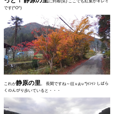
っと！
静原の里
に到着(笑) ここでも紅葉がキレイ
です(^O^)
静原の里
これが
。 長閑ですね～(((ｕдｕ*)ｩﾝｩﾝ しばら
くのんびり歩いていると・・・