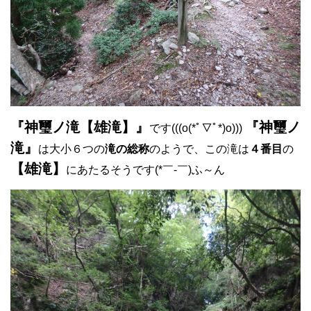
『神璽ノ滝【雄滝】』
『神璽ノ
です(((o(*ﾟ▽ﾟ*)o)))
滝』
は大小６つの
滝の総称
のようで、この滝は
４番目
の
【雄滝】
にあたるそうです(*￣-￣)ふ～ん