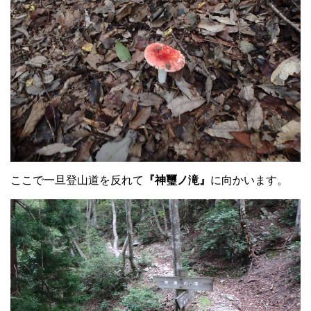
ここで一旦登山道を反れて
『神璽ノ滝』
に向かいます。