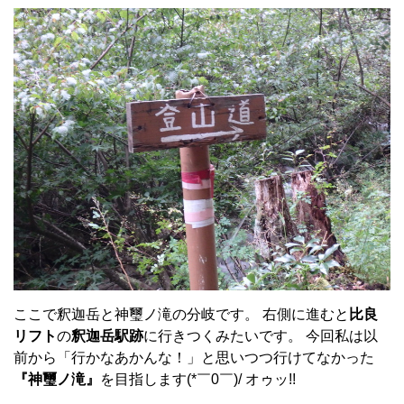
ここで釈迦岳と神璽ノ滝の分岐です。 右側に進むと
比良
リフト
の
釈迦岳駅跡
に行きつくみたいです。 今回私は以
前から「行かなあかんな！」と思いつつ行けてなかった
『神璽ノ滝』
を目指します(*￣0￣)/ オゥッ!!