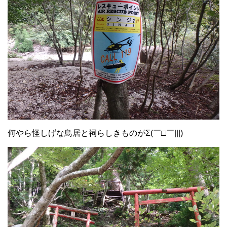
何やら怪しげな鳥居と祠らしきものがΣ(￣□￣|||)