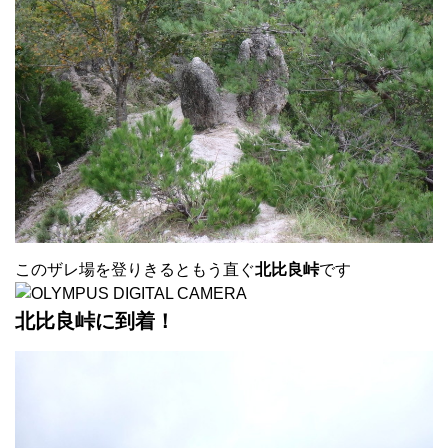
このザレ場を登りきるともう直ぐ
北比良峠
です
北比良峠に到着！