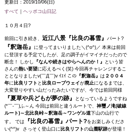
更新日：2019/10/06(日)
すべて
｜
ヘッポコ山日記
１０月４日?
近江八景『比良の暮雪』
前回に引き続き、
パート?
『釈迦岳』
に登ってまいりました＼(^o^)／ 本来は前回
に登頂する予定でしたが、足の調子がイマイチだったので
断念！ しかし
『なんや続きはやらへんのか！』
という皆
さんの
熱い要望
に応えるべく(笑) 今回再チャレンジするこ
ととなりましたv(￣Д￣)v ｲｴｲ この
『釈迦岳』
は
２００４
年
に
比良リフト
と
比良ロープウェイ
が
廃止
になるまでは、
大変登りやすい山だったみたいですが、今では前回同様
『夏草や兵どもが夢の跡』
となっているようですね
(*￣-￣)ふ～ん 今回は前回と違うルートで、
神璽ノ滝(破線
ルート)～北比良峠～釈迦岳～ワンゲル道
下山の山行で
『比良の暮雪』パート?
す。 では
をお楽しみくださ
い(^^)v さっそく登山口に
比良リフト
の
山麓駅跡
が登場！