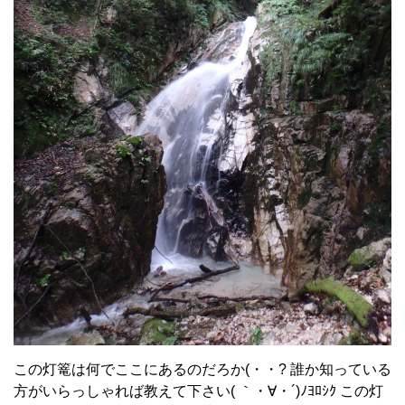
この灯篭は何でここにあるのだろか(・・? 誰か知っている
方がいらっしゃれば教えて下さい( ｀・∀・´)ﾉﾖﾛｼｸ この灯