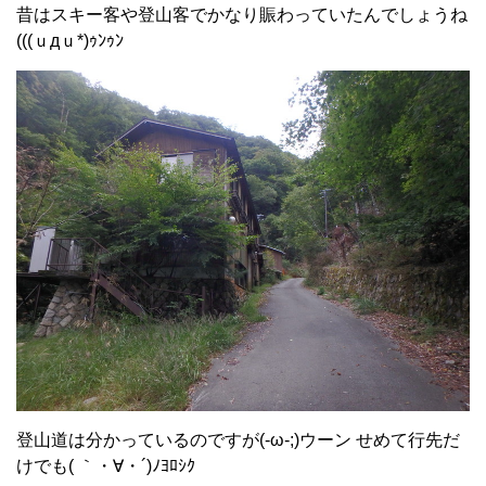
昔はスキー客や登山客でかなり賑わっていたんでしょうね
(((ｕдｕ*)ｩﾝｩﾝ
登山道は分かっているのですが(-ω-;)ウーン せめて行先だ
けでも( ｀・∀・´)ﾉﾖﾛｼｸ