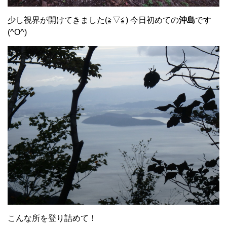
少し視界が開けてきました(≧▽≦) 今日初めての
沖島
です
(^O^)
こんな所を登り詰めて！