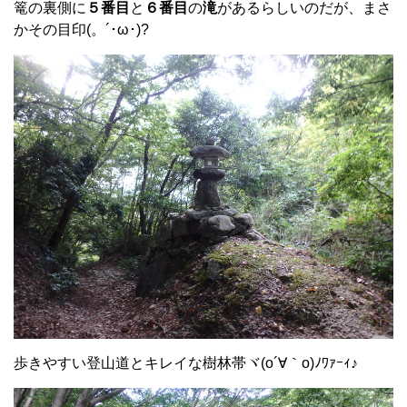
篭の裏側に
５番目
と
６番目
の
滝
があるらしいのだが、まさ
かその目印(。´･ω･)?
歩きやすい登山道とキレイな樹林帯ヾ(o´∀｀o)ﾉﾜｧｰｨ♪