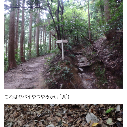
これはヤバイやつやろか(；ﾟДﾟ)