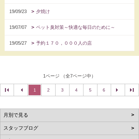
19/09/23
夕焼け
19/07/07
ペット臭対策～快適な毎日のために～
19/05/27
予約１７０，０００人の店
1ページ （全7ページ中）
1
2
3
4
5
6