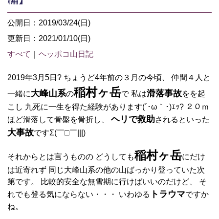
公開日：2019/03/24(日)
更新日：2021/01/10(日)
すべて
｜
ヘッポコ山日記
2019年3月5日? ちょうど4年前の３月の今頃、 仲間４人と
稲村ヶ岳
大峰山系
滑落事故
一緒に
の
で 私は
をを起
こし 九死に一生を得た経験があります(´･ω｀･)ｴｯ? ２０ｍ
ヘリで救助
ほど滑落して骨盤を骨折し、
されるといった
大事故
ですΣ(￣□￣|||)
稲村ヶ岳
それからとは言うものの どうしても
にだけ
は近寄れず 同じ大峰山系の他の山ばっかり登っていた次
第です。 比較的安全な無雪期に行けばいいのだけど、 そ
トラウマ
れでも登る気にならない・・・ いわゆる
ですか
ね。