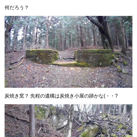
何だろう？
炭焼き窯？ 先程の遺構は炭焼き小屋の跡かな(・・?