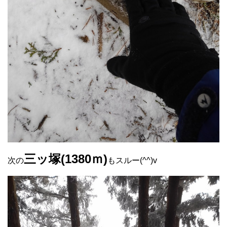
三ッ塚(1380ｍ)
次の
もスルー(^^)v