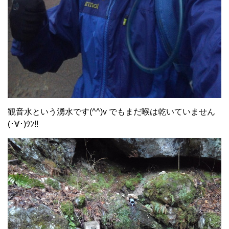
観音水という湧水です(^^)v でもまだ喉は乾いていません
(･∀･)ｳﾝ!!