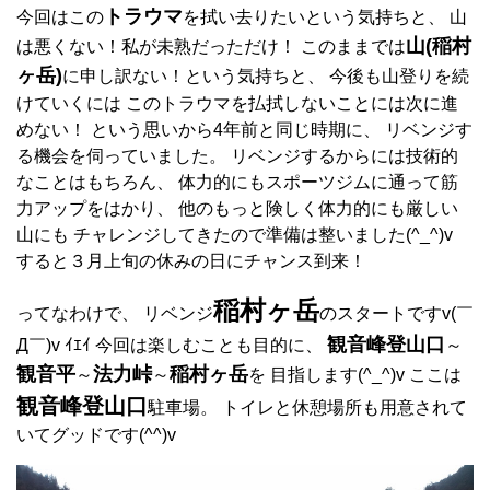
トラウマ
今回はこの
を拭い去りたいという気持ちと、 山
山(稲村
は悪くない！私が未熟だっただけ！ このままでは
ヶ岳)
に申し訳ない！という気持ちと、 今後も山登りを続
けていくには このトラウマを払拭しないことには次に進
めない！ という思いから4年前と同じ時期に、 リベンジす
る機会を伺っていました。 リベンジするからには技術的
なことはもちろん、 体力的にもスポーツジムに通って筋
力アップをはかり、 他のもっと険しく体力的にも厳しい
山にも チャレンジしてきたので準備は整いました(^_^)v
すると３月上旬の休みの日にチャンス到来！
稲村ヶ岳
ってなわけで、 リベンジ
のスタートですv(￣
観音峰登山口
Д￣)v ｲｴｲ 今回は楽しむことも目的に、
～
観音平
法力峠
稲村ヶ岳
～
～
を 目指します(^_^)v ここは
観音峰登山口
駐車場。 トイレと休憩場所も用意されて
いてグッドです(^^)v