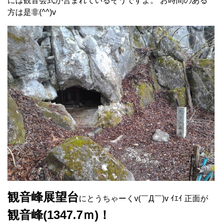
には観音会式が営まれているそうですよ。 お時間のある
方は是非(^^)v
観音峰展望台
にとうちゃーくv(￣Д￣)v ｲｴｲ 正面が
観音峰(1347.7ｍ)！