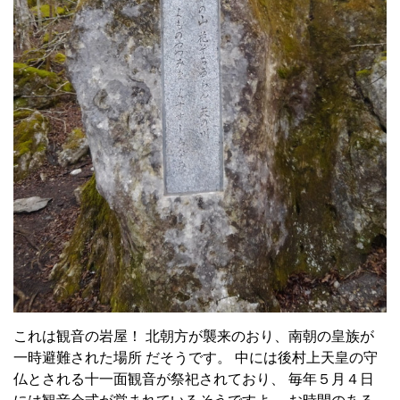
これは観音の岩屋！ 北朝方が襲来のおり、南朝の皇族が
一時避難された場所 だそうです。 中には後村上天皇の守
仏とされる十一面観音が祭祀されており、 毎年５月４日