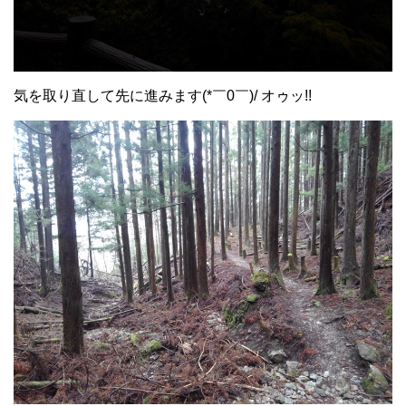
気を取り直して先に進みます(*￣0￣)/ オゥッ!!