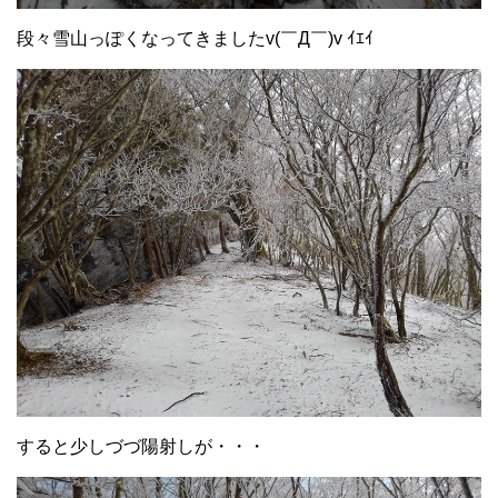
段々雪山っぽくなってきましたv(￣Д￣)v ｲｴｲ
すると少しづづ陽射しが・・・