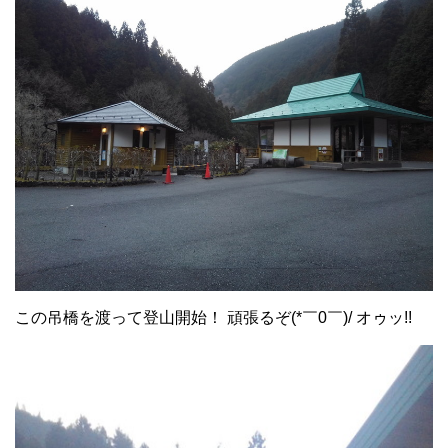
この吊橋を渡って登山開始！ 頑張るぞ(*￣0￣)/ オゥッ!!