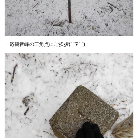
一応観音峰の三角点にご挨拶(⌒∇⌒)