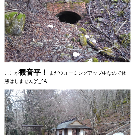
観音平！
ここが
まだウォーミングアップ中なので休
憩はしません(;^_^A