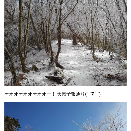
オオオオオオオオオー！ 天気予報通り(⌒∇⌒)