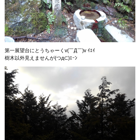
第一展望台にとうちゃーくv(￣Д￣)v ｲｴｲ
樹木以外見えませんが(つд⊂)ｴｰﾝ