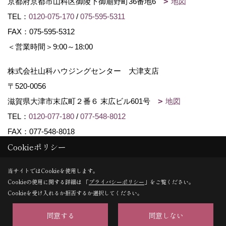
京都府京都市山科区御陵下御廟野町36番地6
地図
TEL：
0120-075-170
/
075-595-5311
FAX：075-595-5312
＜営業時間＞9:00～18:00
株式会社山科ハウジングセンター 大津支店
〒520-0056
滋賀県大津市末広町２番６ 末広ビル601号
地図
TEL：
0120-077-180
/
077-548-8012
FAX：077-548-8018
Cookieポリシー
Copyright (c) Yamashina Housing center. All Rights Reserved.
当サイトではCookieを使用します。
Cookieの使用に関する詳細は 「
プライバシーポリシー
」をご覧ください。
Produced by
ゴデスクリエイト
Cookieを受け入れるか拒否するか選択してください。
同意する
同意しない