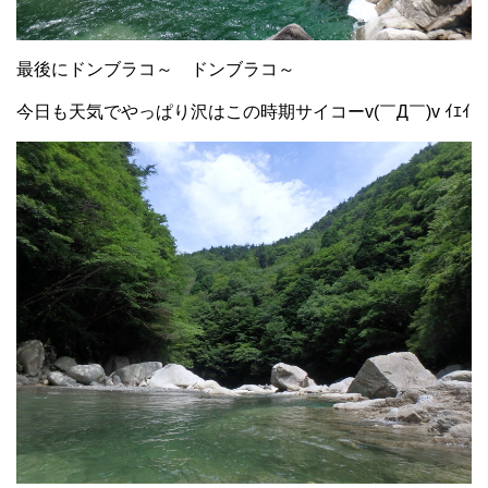
最後にドンブラコ～ ドンブラコ～
今日も天気でやっぱり沢はこの時期サイコーv(￣Д￣)v ｲｴｲ