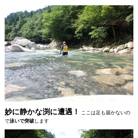
妙に静かな渕に遭遇！
ここは足も届かないの
で
泳いで突破
します