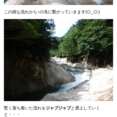
この様な流れから↑の滝に繋がっていきます(◎_◎;)
暫く落ち着いた流れを
ジャブジャブ
と遡上していく
と・・・