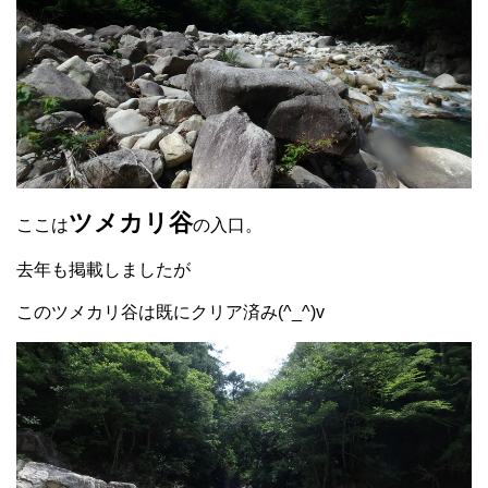
ツメカリ谷
ここは
の入口。
去年も掲載しましたが
このツメカリ谷は既にクリア済み(^_^)v