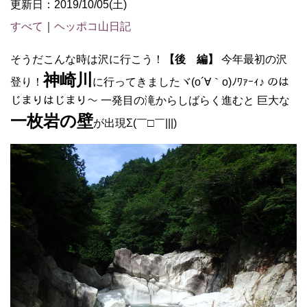
更新日：2019/10/05(土)
すべて
｜
ヘッポコ山日記
そうだこんな時は沢に行こう！
【後 編】
今年最初の沢
神崎川
登り！
に行ってきましたヾ(o´∀｀o)ﾉﾜｧｰｨ♪ のは
じまりはじまり～ 一発目の滝からしばらく進むと 巨大な
一枚岩の壁
が出現Σ(￣□￣|||)