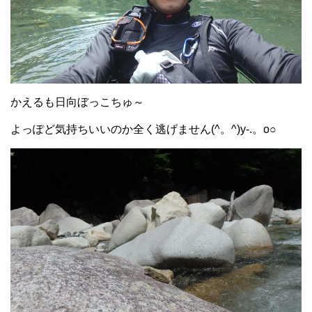
かえるも日向ぼっこちゅ～
よっぽど気持ちいいのか全く逃げません(^。^)y-.。o○