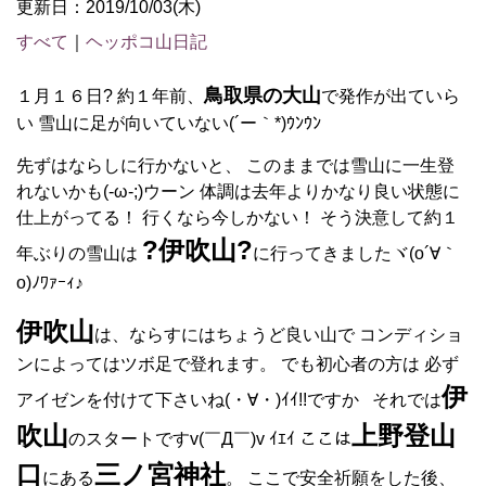
更新日：2019/10/03(木)
すべて
｜
ヘッポコ山日記
鳥取県の大山
１月１６日? 約１年前、
で発作が出ていら
い 雪山に足が向いていない(´ー｀*)ｳﾝｳﾝ
先ずはならしに行かないと、 このままでは雪山に一生登
れないかも(-ω-;)ウーン 体調は去年よりかなり良い状態に
仕上がってる！ 行くなら今しかない！ そう決意して約１
?伊吹山?
年ぶりの雪山は
に行ってきましたヾ(o´∀｀
o)ﾉﾜｧｰｨ♪
伊吹山
は、ならすにはちょうど良い山で コンディショ
ンによってはツボ足で登れます。 でも初心者の方は 必ず
伊
アイゼンを付けて下さいね(・∀・)ｲｲ!!ですか それでは
吹山
上野登山
のスタートですv(￣Д￣)v ｲｴｲ ここは
口
三ノ宮神社
にある
。 ここで安全祈願をした後、