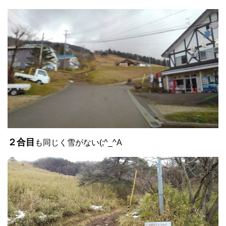
２合目
も同じく雪がない(;^_^A