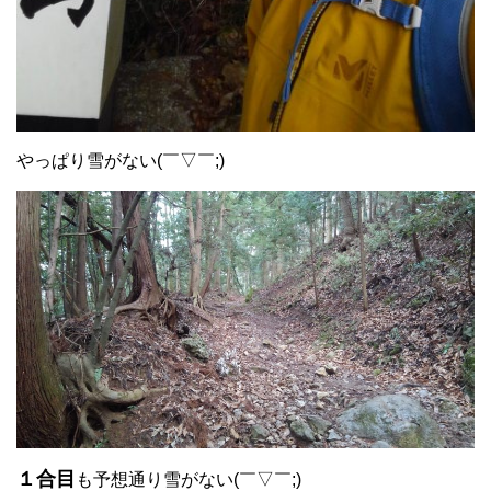
やっぱり雪がない(￣▽￣;)
１合目
も予想通り雪がない(￣▽￣;)