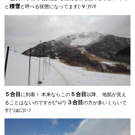
積雪
と
と呼べる状態になってます(･∀･)ｳﾝ!!
５合目
５合目
に到着！ 本来ならこの
以降、 地肌が見え
３合目
ることはないのですが(;^ω^)
の方が多いくらいで
す(つд⊂)ｴｰﾝ