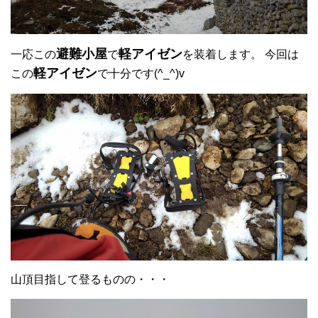
避難小屋
軽アイゼン
一応この
で
を装着します。 今回は
軽アイゼン
この
で十分です(^_^)v
山頂目指して登るものの・・・