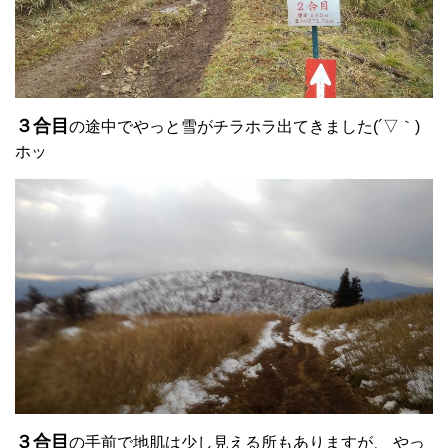
３合目
の途中でやっと雪がチラホラ出てきました(´▽｀)
ホッ
３合目
の手前で地肌は少し見える所もありますが、 やっ