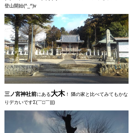
登山開始(^_^)v
大木
三ノ宮神社前
にある
！ 隣の家と比べてみてもかな
りデカいですΣ(￣□￣|||)