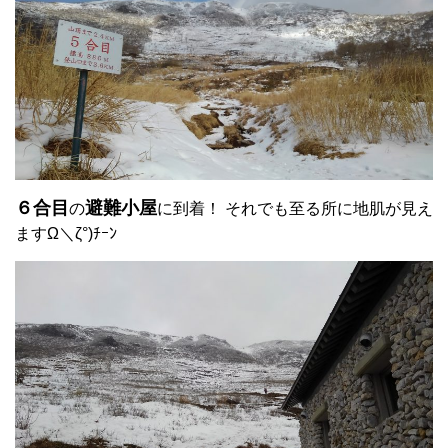
６合目
避難小屋
の
に到着！ それでも至る所に地肌が見え
ますΩ＼ζ°)ﾁｰﾝ