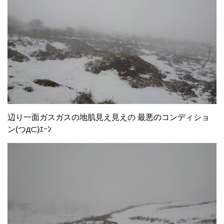
辺り一面ガスガスの地肌見え見えの 最悪のコンディショ
ン(つд⊂)ｴｰﾝ