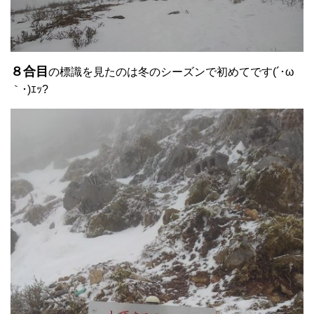
８合目
の標識を見たのは冬のシーズンで初めてです(´･ω
｀･)ｴｯ?