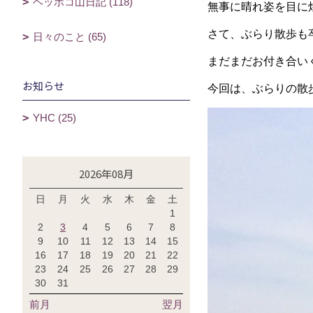
ヘッポコ山日記 (118)
無事に晴れ姿を目に
さて、ぶらり散歩も卒
日々のこと (65)
まだまだお付き合い
お知らせ
今回は、ぶらりの散
YHC (25)
2026年08月
日
月
火
水
木
金
土
1
2
3
4
5
6
7
8
9
10
11
12
13
14
15
16
17
18
19
20
21
22
23
24
25
26
27
28
29
30
31
前月
翌月