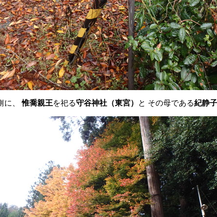
側に、
惟喬親王
を祀る
守谷神社（東宮）
と その母である
紀静