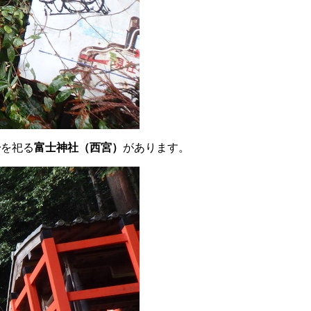
子
を祀る
富士神社（西宮）
があります。