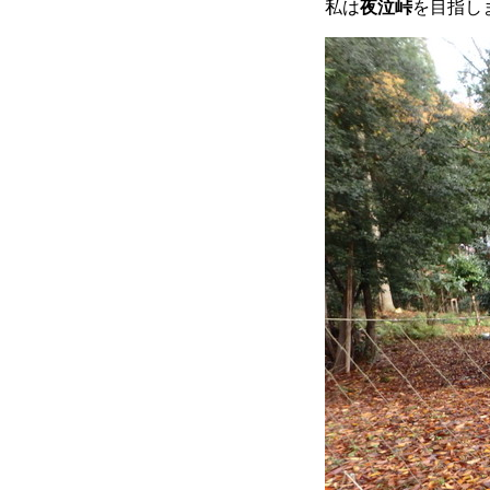
私は
夜泣峠
を目指し