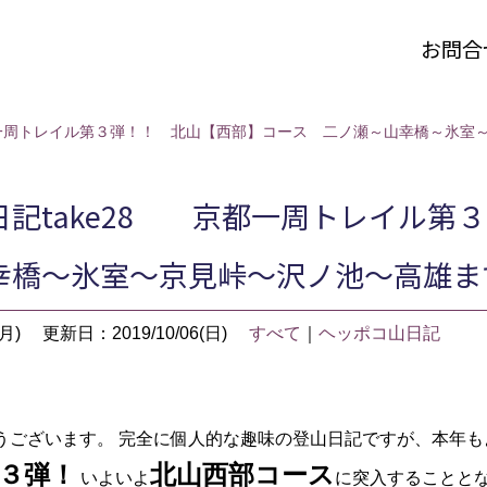
お問合
都一周トレイル第３弾！！ 北山【西部】コース 二ノ瀬～山幸橋～氷室
日記take28 京都一周トレイル
幸橋～氷室～京見峠～沢ノ池～高雄ま
月)
更新日：2019/10/06(日)
すべて
｜
ヘッポコ山日記
うございます。 完全に個人的な趣味の登山日記ですが、本年も
３弾！
北山西部コース
いよいよ
に突入することとなり