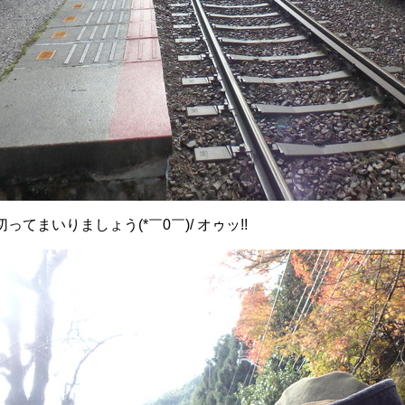
てまいりましょう(*￣0￣)/ オゥッ!!