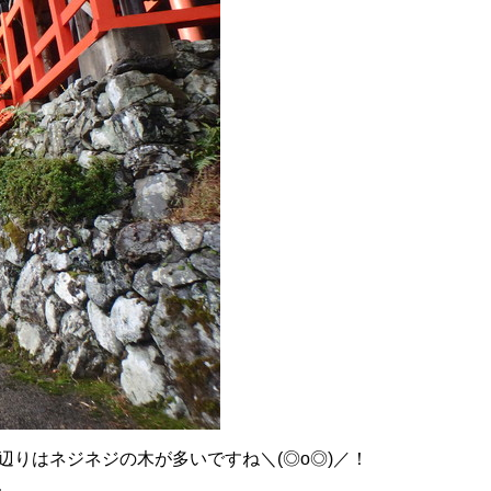
辺りはネジネジの木が多いですね＼(◎o◎)／！