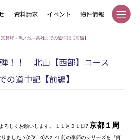
せ
資料請求
イベント
物件情報
～京見峠～沢ノ池～高雄までの道中記【前編】
第３弾！！ 北山【西部】コース
での道中記【前編】
京都１周
よろしくお願いします。 １１月２１日?
ましたヾ(o´∀｀o)ﾉﾜｧｰｨ♪ 前の季節のシリーズを『何