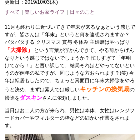
更新日：2019/10/03(木)
すべて
｜
楽しいお家ライフ
｜
日々のこと
11月も終わりに近づいてきて年末が来るなぁという感じで
すが、皆さんは
「年末」
というと何を連想されますか？
バタバタする クリスマス 賞与 冬休み 主婦層はやっぱり
「大掃除」
という言葉が浮かんできて、やる前からげん
なりという感じではないでしょうか？ 忙しすぎて「年明
けてから！」と言い訳して、結局それほどやってないとい
うのが例年の私ですが、同じような方おられます？(笑) 今
年は転居もしたので、ちょっと真面目に年末大掃除をやろ
キッチンの換気扇
うと決め、まずは素人では厳しい
の
ダスキン
掃除を
さんに依頼しました。
当日はお二人の方が来られ、男性は本体、女性はレンジフ
ードカバーやフィルターの枠などの細かい作業をされま
す。