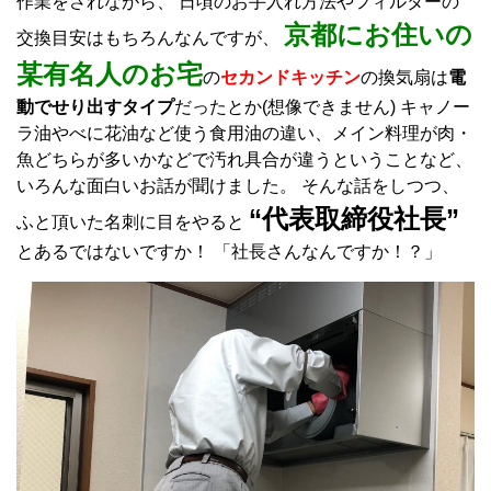
作業をされながら、 日頃のお手入れ方法やフィルターの
京都にお住いの
交換目安はもちろんなんですが、
某有名人のお宅
の
セカンドキッチン
の換気扇は
電
動でせり出すタイプ
だったとか(想像できません) キャノー
ラ油やべに花油など使う食用油の違い、メイン料理が肉・
魚どちらが多いかなどで汚れ具合が違うということなど、
いろんな面白いお話が聞けました。 そんな話をしつつ、
“代表取締役社長”
ふと頂いた名刺に目をやると
とあるではないですか！ 「社長さんなんですか！？」