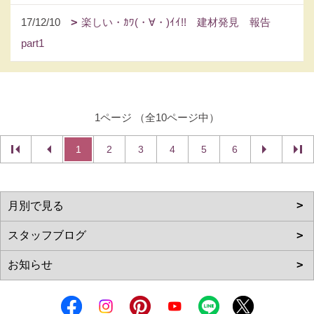
17/12/10
楽しい・ｶﾜ(・∀・)ｲｲ!! 建材発見 報告
part1
1ページ （全10ページ中）
1
2
3
4
5
6