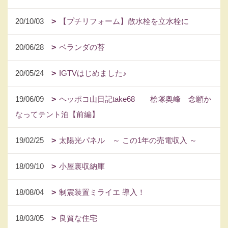
20/10/03
【プチリフォーム】散水栓を立水栓に
20/06/28
ベランダの苔
20/05/24
IGTVはじめました♪
19/06/09
ヘッポコ山日記take68 桧塚奥峰 念願か
なってテント泊【前編】
19/02/25
太陽光パネル ～ この1年の売電収入 ～
18/09/10
小屋裏収納庫
18/08/04
制震装置ミライエ 導入！
18/03/05
良質な住宅