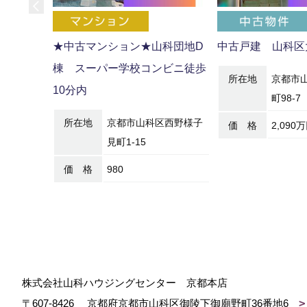
★中古マンション★山科団地D
中古戸建 山科区
棟 スーパー学校コンビニ徒歩
所在地
京都市
10分内
町98-7
所在地
京都市山科区西野様子
価 格
2,090
見町1-15
価 格
980
株式会社山科ハウジングセンター 京都本店
〒607-8426
京都府京都市山科区御陵下御廟野町36番地6