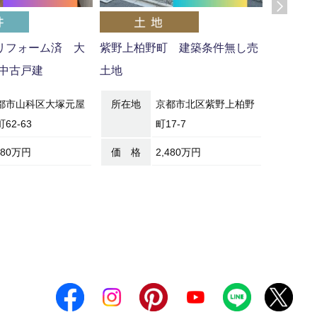
月リフォーム済 大
紫野上柏野町 建築条件無し売
改装済■
中古戸建
土地
ＤＫ＋Ｗ
古戸建
都市山科区大塚元屋
所在地
京都市北区紫野上柏野
62-63
町17-7
所在地
680万円
価 格
2,480万円
価 格