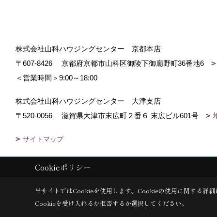
株式会社山科ハウジングセンター 京都本店
〒607-8426
京都府京都市山科区御陵下御廟野町36番地6
＜営業時間＞9:00～18:00
株式会社山科ハウジングセンター 大津支店
〒520-0056
滋賀県大津市末広町２番６ 末広ビル601号
サイトマップ
Cookieポリシー
Copyright (c) Yamashina Housing center. All Rights Reserved.
|
Produc
当サイトではCookieを使用します。
Cookieの使用に関する詳細
Cookieを受け入れるか拒否するか選択してください。