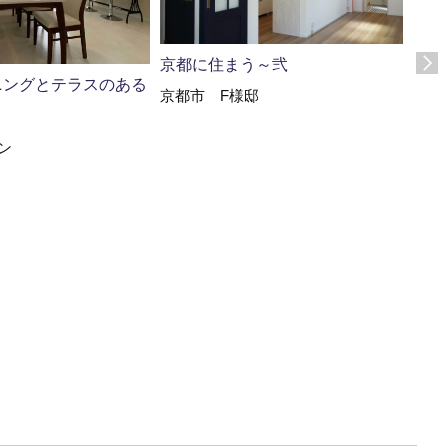
京都に住まう～弐
ニングとテラスのある
京都
京都市 F様邸
京都
ン