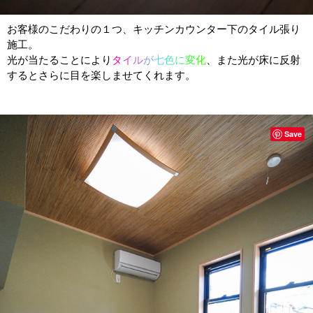
お客様のこだわりの１つ、キッチンカウンター下のタイル張り
施工。
光が当たることにより
タ
イ
ル
が
七
色
に
変
化
、また光が床に反射
するとさらに目を楽しませてくれます。
Save