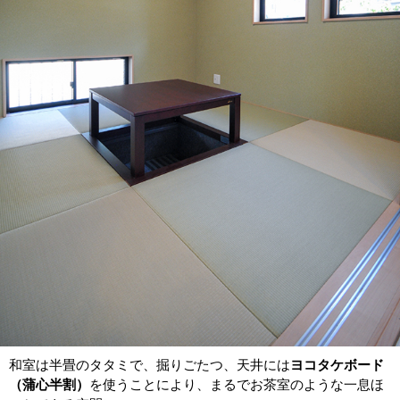
和室は半畳のタタミで、掘りごたつ、天井には
ヨコタケボード
（蒲心半割）
を使うことにより、まるでお茶室のような一息ほ