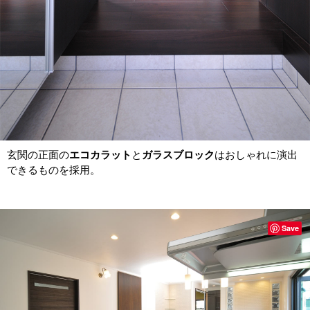
玄関の正面の
エコカラット
と
ガラスブロック
はおしゃれに演出
できるものを採用。
Save